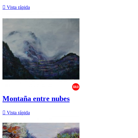

Vista rápida
Montaña entre nubes

Vista rápida