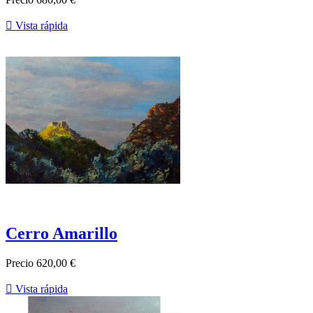

Vista rápida
Cerro Amarillo
Precio
620,00 €

Vista rápida