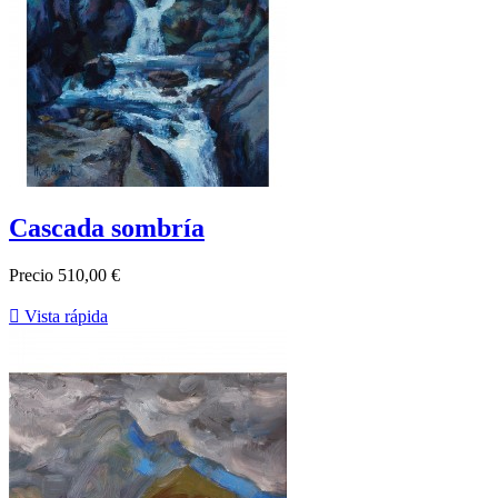
Cascada sombría
Precio
510,00 €

Vista rápida