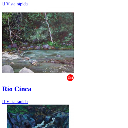

Vista rápida
Río Cinca

Vista rápida