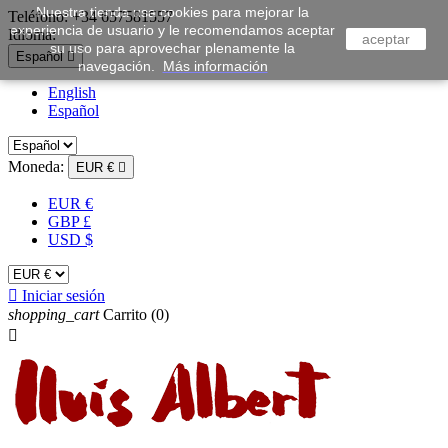
Nuestra tienda usa cookies para mejorar la
Teléfono:
+34 657581557
experiencia de usuario y le recomendamos aceptar
Idioma:
aceptar
su uso para aprovechar plenamente la
Español

navegación.
Más información
English
Español
Moneda:
EUR €

EUR €
GBP £
USD $

Iniciar sesión
shopping_cart
Carrito
(0)
