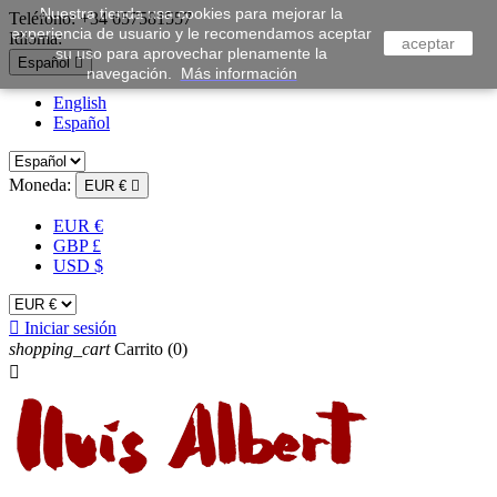
Nuestra tienda usa cookies para mejorar la
Teléfono:
+34 657581557
experiencia de usuario y le recomendamos aceptar
Idioma:
aceptar
su uso para aprovechar plenamente la
Español

navegación.
Más información
English
Español
Moneda:
EUR €

EUR €
GBP £
USD $

Iniciar sesión
shopping_cart
Carrito
(0)
