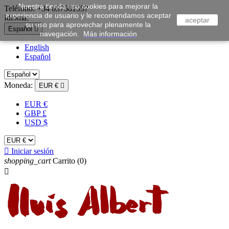
Nuestra tienda usa cookies para mejorar la
Teléfono:
+34 657581557
experiencia de usuario y le recomendamos aceptar
Idioma:
aceptar
su uso para aprovechar plenamente la
Español

navegación.
Más información
English
Español
Moneda:
EUR €

EUR €
GBP £
USD $

Iniciar sesión
shopping_cart
Carrito
(0)
